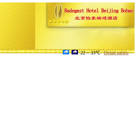
22 ~ 33℃
Détail météo