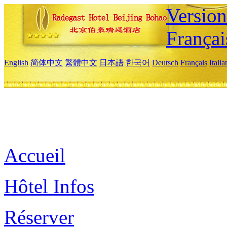
Versio
Françai
English
简体中文
繁體中文
日本語
한국어
Deutsch
Français
Itali
Accueil
Hôtel Infos
Réserver