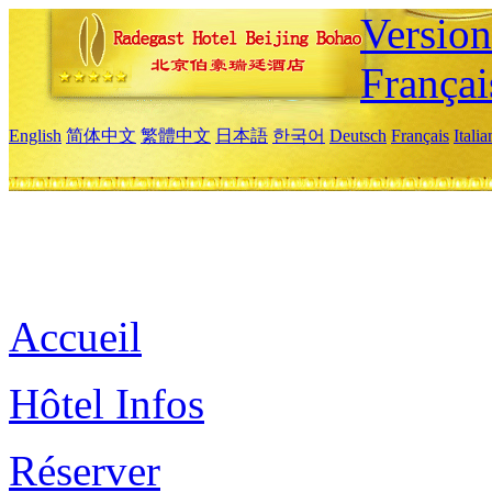
Versio
Françai
English
简体中文
繁體中文
日本語
한국어
Deutsch
Français
Itali
Accueil
Hôtel Infos
Réserver