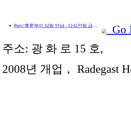
Prev:'후룬부이 삼림 만남 - 다싱안링 급행열차 - 별빛 열차 - 천이 여행' 관광열차가 첫 운행을 시작합니다.
Go 
주소: 광 화 로 15 호,
2008년 개업， Radegast Hote