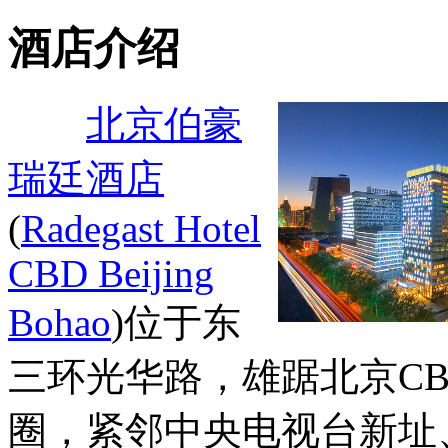
酒店介绍
北京伯豪
瑞廷酒店
(
Radegast Hotel
CBD Beijing
Bohao
)位于东
三环光华路，雄踞北京C
圈，紧邻中央电视台新址