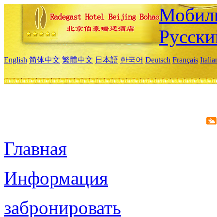
Мобиль
Русски
English
简体中文
繁體中文
日本語
한국어
Deutsch
Français
Itali
Главная
Информация
забронировать