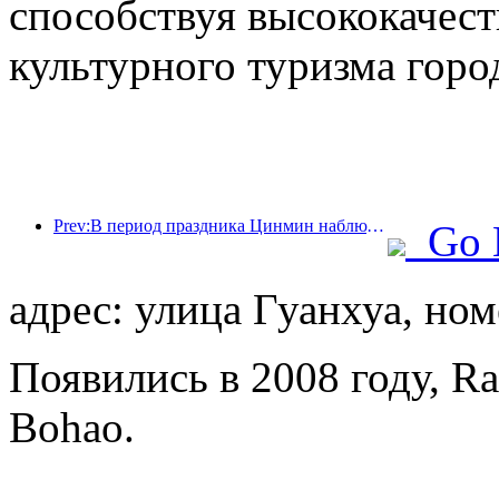
способствуя высококачест
культурного туризма горо
Prev:В период праздника Цинмин наблюдался всплеск путешествий из-за продленных отпусков, а поездки и любование цветами способствовали увеличению числа посетителей во многих городах.
Go 
адрес: улица Гуанхуа, ном
Появились в 2008 году, Ra
Bohao.