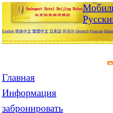
Мобиль
Русски
English
简体中文
繁體中文
日本語
한국어
Deutsch
Français
Itali
Главная
Информация
забронировать