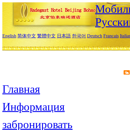
Мобиль
Русски
English
简体中文
繁體中文
日本語
한국어
Deutsch
Français
Itali
Главная
Информация
забронировать