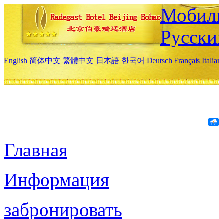
Мобиль
Русски
English
简体中文
繁體中文
日本語
한국어
Deutsch
Français
Itali
Главная
Информация
забронировать