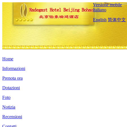
Versione mobile
Italiano
English
简体中文
Home
Informazioni
Prenota ora
Dotazioni
Foto
Notizia
Recensioni
Contatti