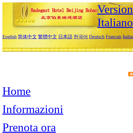
Version
Italiano
English
简体中文
繁體中文
日本語
한국어
Deutsch
Français
Itali
Home
Informazioni
Prenota ora