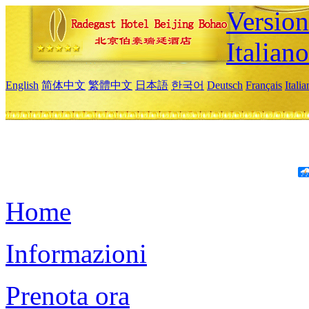
Version
Italiano
English
简体中文
繁體中文
日本語
한국어
Deutsch
Français
Itali
Home
Informazioni
Prenota ora