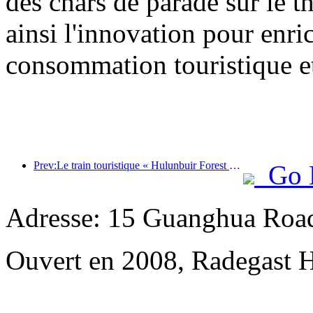
des chars de parade sur le t
ainsi l'innovation pour enri
consommation touristique et
Prev:Le train touristique « Hulunbuir Forest Rendezvous - Daxinganling Express - Starlight Train - Tianyi Journey » effectue son voyage inaugural.
Go 
Adresse: 15 Guanghua Roa
Ouvert en 2008, Radegast 