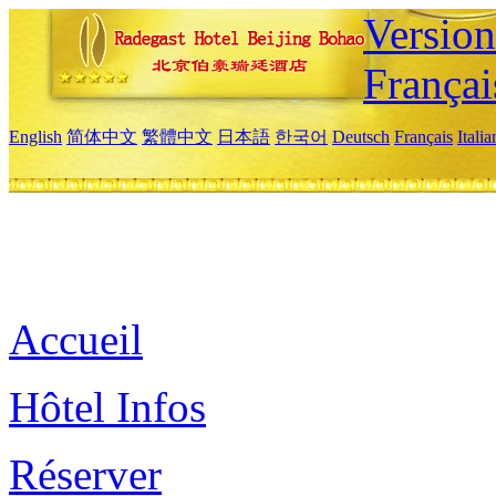
Versio
Françai
English
简体中文
繁體中文
日本語
한국어
Deutsch
Français
Itali
Accueil
Hôtel Infos
Réserver