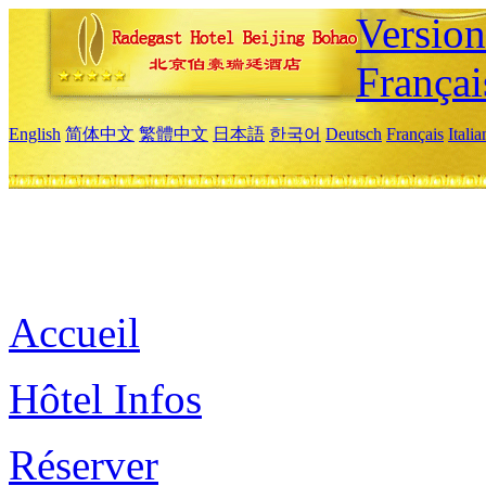
Versio
Françai
English
简体中文
繁體中文
日本語
한국어
Deutsch
Français
Itali
Accueil
Hôtel Infos
Réserver