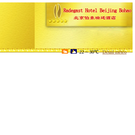
22 ~ 30℃
Détail météo