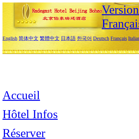
Versio
Françai
English
简体中文
繁體中文
日本語
한국어
Deutsch
Français
Itali
Accueil
Hôtel Infos
Réserver