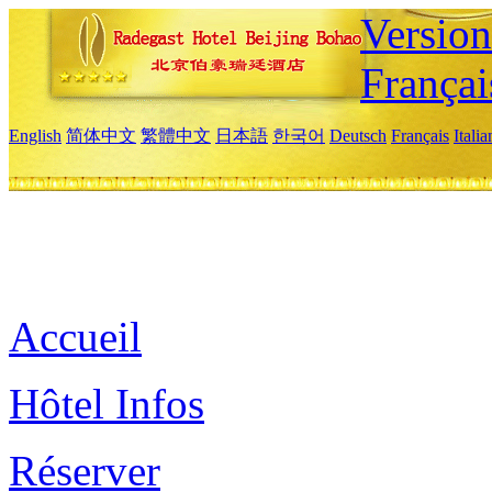
Versio
Françai
English
简体中文
繁體中文
日本語
한국어
Deutsch
Français
Itali
Accueil
Hôtel Infos
Réserver