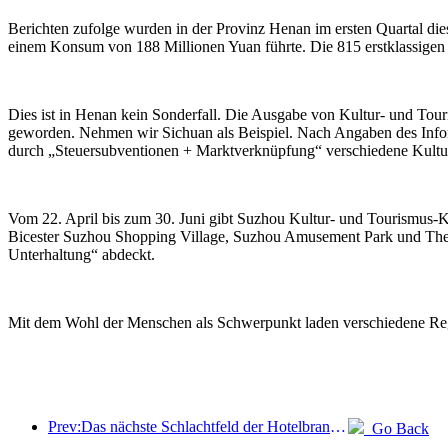
Berichten zufolge wurden in der Provinz Henan im ersten Quartal di
einem Konsum von 188 Millionen Yuan führte. Die 815 erstklassigen 
Dies ist in Henan kein Sonderfall. Die Ausgabe von Kultur- und To
geworden. Nehmen wir Sichuan als Beispiel. Nach Angaben des Infor
durch „Steuersubventionen + Marktverknüpfung“ verschiedene Kult
Vom 22. April bis zum 30. Juni gibt Suzhou Kultur- und Tourismus
Bicester Suzhou Shopping Village, Suzhou Amusement Park und The T
Unterhaltung“ abdeckt.
Mit dem Wohl der Menschen als Schwerpunkt laden verschiedene Regio
Prev:Das nächste Schlachtfeld der Hotelbranche liegt in den nachhaltigen Genen von Möbeln
Go Back