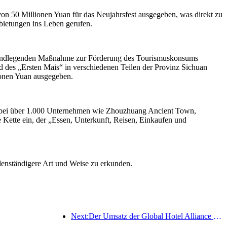
on 50 Millionen Yuan für das Neujahrsfest ausgegeben, was direkt zu
bietungen ins Leben gerufen.
 grundlegenden Maßnahme zur Förderung des Tourismuskonsums
des „Ersten Mais“ in verschiedenen Teilen der Provinz Sichuan
onen Yuan ausgegeben.
dabei über 1.000 Unternehmen wie Zhouzhuang Ancient Town,
Kette ein, der „Essen, Unterkunft, Reisen, Einkaufen und
denständigere Art und Weise zu erkunden.
Next:Der Umsatz der Global Hotel Alliance wird im ersten Quartal 2025 um 15 % steigen