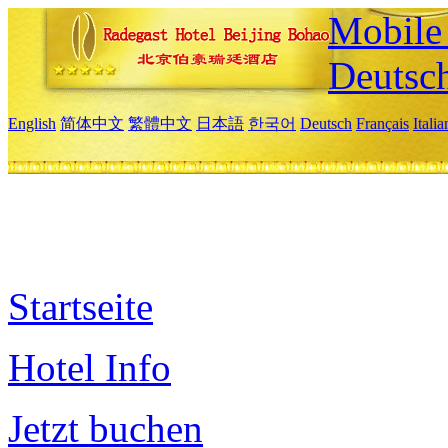
Mobile 
Deutsc
English
简体中文
繁體中文
日本語
한국어
Deutsch
Français
Itali
Startseite
Hotel Info
Jetzt buchen